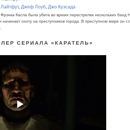
 Лайтфут
,
Джеф Лоуб
,
Джо Куэсада
я Фрэнка Касла была убита во время перестрелки нескольких банд 
и начинает охоту на преступников города. В преступном мире он с
.
ЙЛЕР СЕРИАЛА «КАРАТЕЛЬ»