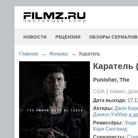
НОВОСТИ
РЕЦЕНЗИИ
ОБЗОРЫ СЕРИАЛОВ
Главная
→
Фильмы
→
Каратель
Каратель (
Punisher, The
США
комикс, дра
Дата выхода:
17.1
Актеры:
Джон Бер
Дэниэл Уэббер
и д
Режиссёры:
Энди 
Кари Скогланд
Сценаристы:
Стив