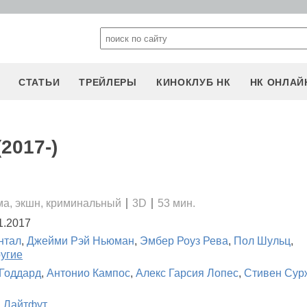
СТАТЬИ
ТРЕЙЛЕРЫ
КИНОКЛУБ НК
НК ОНЛАЙ
2017-)
ма, экшн, криминальный
3D
53 мин.
1.2017
нтал
,
Джейми Рэй Ньюман
,
Эмбер Роуз Рева
,
Пол Шульц
,
ругие
Годдард
,
Антонио Кампос
,
Алекс Гарсия Лопес
,
Стивен Сур
 Лайтфут