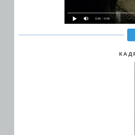
0:00
/ 0:00
КАД