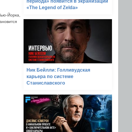
периода» появится в экранизации
«The Legend of Zelda»
Нью-Йорка,
тановится
Ник Бейлли: Голливудская
карьера по системе
Станиславского