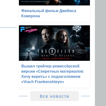
Финальный фильм Джеймса
Кэмерона
Вышел трейлер режиссёрской
версии «Секретных материалов:
Хочу верить» с подзаголовком
«Vrach Frankenshteyn»
Все новости