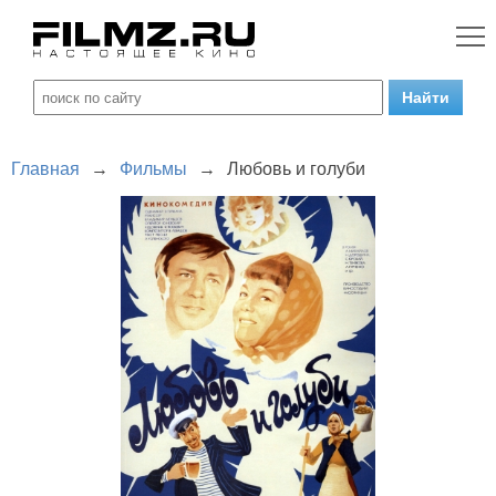
Главная
→
Фильмы
→
Любовь и голуби