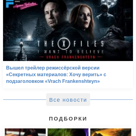
Вышел трейлер режиссёрской версии
«Секретных материалов: Хочу верить» с
подзаголовком «Vrach Frankenshteyn»
Все новости
ПОДБОРКИ