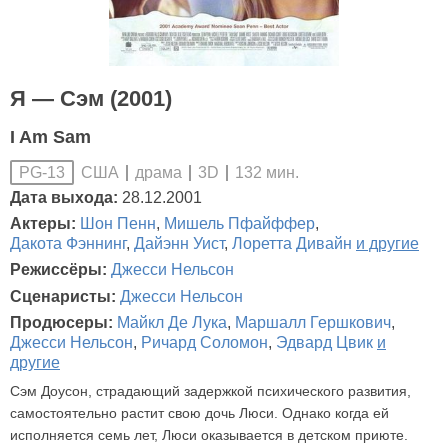
Я — Сэм (2001)
I Am Sam
США
драма
3D
132 мин.
PG-13
Дата выхода:
28.12.2001
Актеры:
Шон Пенн
,
Мишель Пфайффер
,
Дакота Фэннинг
,
Дайэнн Уист
,
Лоретта Дивайн
и другие
Режиссёры:
Джесси Нельсон
Сценаристы:
Джесси Нельсон
Продюсеры:
Майкл Де Лука
,
Маршалл Гершкович
,
Джесси Нельсон
,
Ричард Соломон
,
Эдвард Цвик
и
другие
Сэм Доусон, страдающий задержкой психического развития,
самостоятельно растит свою дочь Люси. Однако когда ей
исполняется семь лет, Люси оказывается в детском приюте.