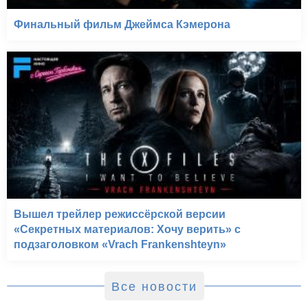
Финальный фильм Джеймса Кэмерона
Вышел трейлер режиссёрской версии
«Секретных материалов: Хочу верить» с
подзаголовком «Vrach Frankenshteyn»
Все новости