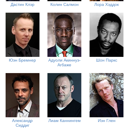
Дастин Клэр
Колин Салмон
Лора Хэддок
Юэн Бремнер
Адуоли Акиннуэ-
Шон Паркс
Агбаже
Александр
Лиам Каннингем
Иэн Глен
Сиддиг