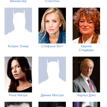
Винчестер
Стэплтон
Кэтрин Уокер
Стефани Вогт
Бернис
Стиджерс
Рона Митра
Джими Мистри
Чарльз Дэнс