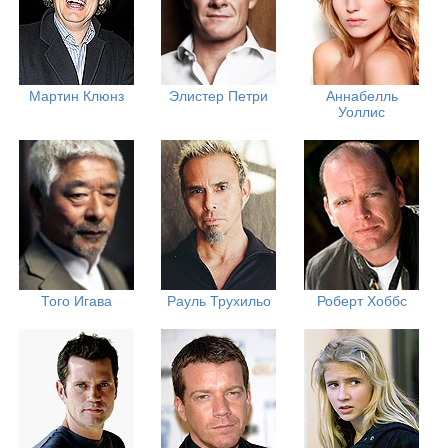
Мартин Клюнз
Элистер Петри
Аннабелль
Уоллис
Того Игава
Рауль Трухильо
Роберт Хоббс