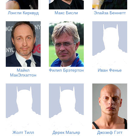
Лэнгли Кирквуд
Макс Бисли
Элайза Беннетт
Майкл
Филип Брэтертон
Иван Фенье
МакЭлхаттон
Жолт Тилл
Дерек Магьяр
Джозеф Гэтт