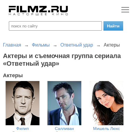
Главная
→
Фильмы
→
Ответный удар
→
Актеры
Актеры и съемочная группа сериала
«Ответный удар»
Актеры
Филип
Салливан
Мишель Люкс