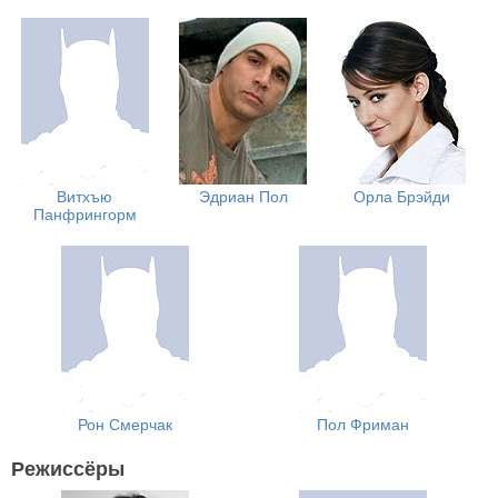
Витхъю
Эдриан Пол
Орла Брэйди
Панфрингорм
Рон Смерчак
Пол Фриман
Режиссёры