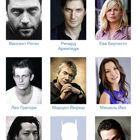
Винсент Ригэн
Ричард
Ева Бертистл
Армитидж
Лео Грегори
Марцел Йюреш
Мишель Йео