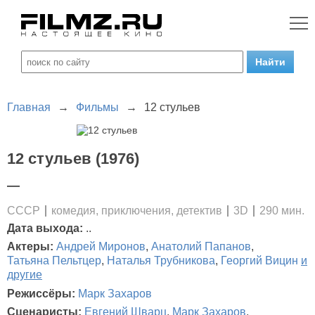
Главная
→
Фильмы
→
12 стульев
12 стульев (1976)
—
СССР
комедия, приключения, детектив
3D
290 мин.
Дата выхода:
..
Актеры:
Андрей Миронов
,
Анатолий Папанов
,
Татьяна Пельтцер
,
Наталья Трубникова
,
Георгий Вицин
и
другие
Режиссёры:
Марк Захаров
Сценаристы:
Евгений Шварц
,
Марк Захаров
,