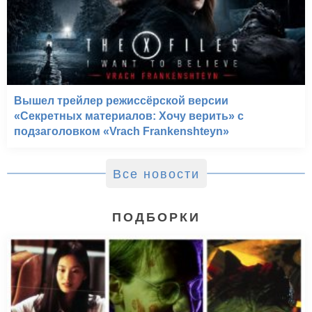
Вышел трейлер режиссёрской версии
«Секретных материалов: Хочу верить» с
подзаголовком «Vrach Frankenshteyn»
Все новости
ПОДБОРКИ