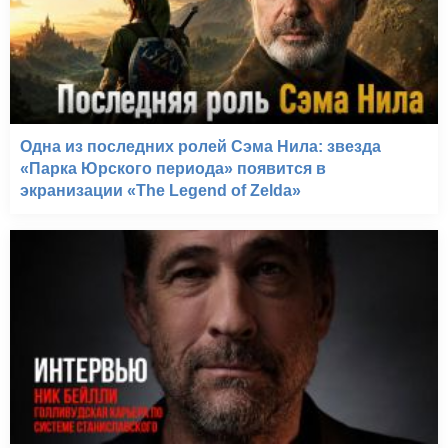
Перед рассветом
(1995)
Одна из последних ролей Сэма Нила: звезда
«Парка Юрского периода» появится в
экранизации «The Legend of Zelda»