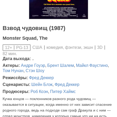
Взвод чудовищ (1987)
Monster Squad, The
США
комедия, фэнтези, экшн
3D
12+
PG-13
82 мин.
Дата выхода:
..
Актеры:
Андре Гоуэр
,
Брент Шалем
,
Майкл Фаустино
,
Том Нунан
,
Стэн Шоу
Режиссёры:
Фред Деккер
Сценаристы:
Шейн Блэк
,
Фред Деккер
Продюсеры:
Роб Коэн
,
Питер Хаймс
Кучка юнцов — поклонников разного рода чудовищ —
оказывается в ситуации, когда именно от них зависит спасение
родного города, ведь на подходе сам граф Дракула и с ним —
отряд монстров, намерения у которых самые что ни на есть