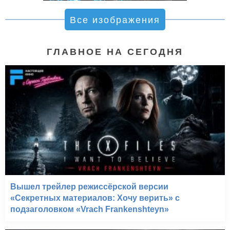
Все изображения
ГЛАВНОЕ НА СЕГОДНЯ
Вышел трейлер режиссёрской версии
«Секретных материалов: Хочу верить» с
подзаголовком «Vrach Frankenshteyn»