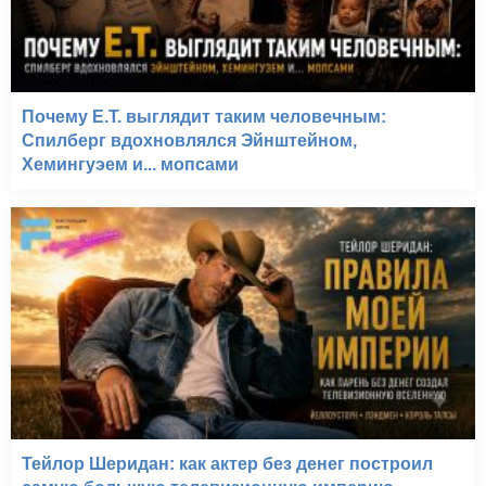
Почему E.T. выглядит таким человечным:
Спилберг вдохновлялся Эйнштейном,
Хемингуэем и... мопсами
Тейлор Шеридан: как актер без денег построил