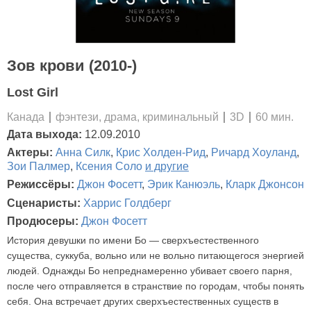
Зов крови (2010-)
Lost Girl
Канада
фэнтези, драма, криминальный
3D
60 мин.
Дата выхода:
12.09.2010
Актеры:
Анна Силк
,
Крис Холден-Рид
,
Ричард Хоуланд
,
Зои Палмер
,
Ксения Соло
и другие
Режиссёры:
Джон Фосетт
,
Эрик Канюэль
,
Кларк Джонсон
Сценаристы:
Харрис Голдберг
Продюсеры:
Джон Фосетт
История девушки по имени Бо — сверхъестественного
существа, суккуба, вольно или не вольно питающегося энергией
людей. Однажды Бо непреднамеренно убивает своего парня,
после чего отправляется в странствие по городам, чтобы понять
себя. Она встречает других сверхъестественных существ в