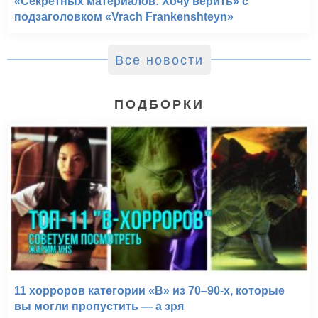
«Секретных материалов: Хочу верить» с
подзаголовком «Vrach Frankenshteyn»
Все новости
ПОДБОРКИ
11 хорроров категории «B» из 70–90-х, которые
вы могли пропустить — а зря