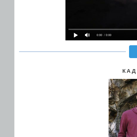
0:00
/ 0:00
КАД