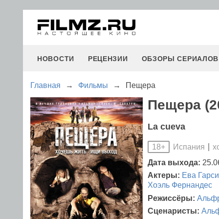
НОВОСТИ
РЕЦЕНЗИИ
ОБЗОРЫ СЕРИАЛОВ
Главная
→
Фильмы
→
Пещера
Пещера (2
La cueva
Испания
х
18+
Дата выхода:
25.0
Актеры:
Ева Гарси
Хоэль Фернандес
Режиссёры:
Альф
Сценаристы:
Аль