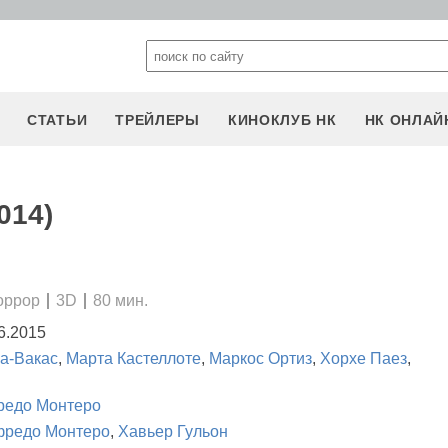
СТАТЬИ
ТРЕЙЛЕРЫ
КИНОКЛУБ НК
НК ОНЛАЙ
014)
оррор
3D
80 мин.
6.2015
а-Вакас
,
Марта Кастеллоте
,
Маркос Ортиз
,
Хорхе Паез
,
редо Монтеро
фредо Монтеро
,
Хавьер Гульон