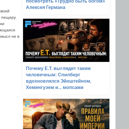
посмотреть «Трудно быть богом»
Алексея Германа
своей
з пещеру.
лки
щающаяся
смысл не в
Почему E.T. выглядит таким
человечным: Спилберг
вдохновлялся Эйнштейном,
Хемингуэем и... мопсами