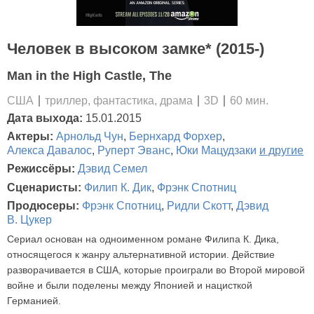
Человек в высоком замке* (2015-)
Man in the High Castle, The
США
триллер, фантастика, драма
3D
60 мин.
Дата выхода:
15.01.2015
Актеры:
Арнольд Чун
,
Бернхард Форхер
,
Алекса Давалос
,
Руперт Эванс
,
Юки Мацудзаки
и другие
Режиссёры:
Дэвид Семел
Сценаристы:
Филип К. Дик
,
Фрэнк Спотниц
Продюсеры:
Фрэнк Спотниц
,
Ридли Скотт
,
Дэвид
В. Цукер
Сериал основан на одноименном романе Филипа К. Дика,
относящегося к жанру альтернативной истории. Действие
разворачивается в США, которые проиграли во Второй мировой
войне и были поделены между Японией и нацисткой
Германией.