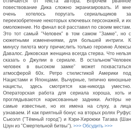
отличается от текста автора. Впрочем рванное
повествование Дика сложно экранизировать. И мне
очень хотелось поругать сериальщиков за
переизобретение некоторых ключевых персонажей, и их
омоложение. Но финал всё расставил по своим местам.
Это тот самый "Человек" в том самом "Замке", но с
сюжетными изменениями, для большей интриги. К
минусу пилота могу причислить только героиню Алексы
Давалос. Диковская женщина всегда стерва. Что нельзя
сказать о Джулии в сериале. В остальном"Человек
человек в высоком замке" может похвастаться
атмосферой 60х. Ретро стилистикой Америки под
Нацистами и Японцами. Вычурные, типично киношные
нацисты, здесь смотрятся как-никогда уместно.
Операторская работа для сериала хороша, хоть и
проглядываются нарисованные задники. Актёры не
самые известные, но их имена на слуху, а лица
узнаваем. И как приятный бонус на вторых ролях Руфус
Сьюэлл ("Тёмный город") и Кэри-Хироюки Тагава (Шан
Цзун из "Смертельной битвы").
>>> Обсудить >>>