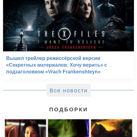
Вышел трейлер режиссёрской версии
«Секретных материалов: Хочу верить» с
подзаголовком «Vrach Frankenshteyn»
Все новости
ПОДБОРКИ