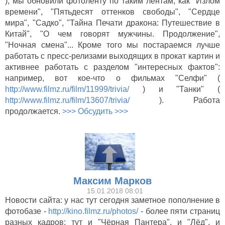
), мы обновили фотоленту по таким лентам, как "Излом
времени", "Пятьдесят оттенков свободы", "Сердце
мира", "Садко", "Тайна Печати дракона: Путешествие в
Китай", "О чем говорят мужчины. Продолжение",
"Ночная смена"... Кроме того мы постараемся лучше
работать с пресс-релизами выходящих в прокат картин и
активнее работать с разделом "интересных фактов":
например, вот кое-что о фильмах "Селфи" (
http://www.filmz.ru/film/11999/trivia/
) и "Танки" (
http://www.filmz.ru/film/13607/trivia/
). Работа
продолжается.
>>> Обсудить >>>
Максим Марков
15.01.2018 08:01
Новости сайта: у нас тут сегодня заметное пополнение в
фотобазе -
http://kino.filmz.ru/photos/
- более пяти страниц
разных кадров: тут и "Чёрная Пантера", и "Лёд", и