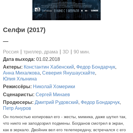
Селфи (2017)
—
Россия
триллер, драма
3D
90 мин.
Дата выхода:
01.02.2018
Актеры:
Константин Хабенский
,
Федор Бондарчук
,
Анна Михалкова
,
Северия Янушаускайте
,
Юлия Хлынина
Режиссёры:
Николай Хомерики
Сценаристы:
Сергей Минаев
Продюсеры:
Дмитрий Рудовский
,
Федор Бондарчук
,
Петр Ануров
Он полностью копировал его - жесты, мимика, даже шутил так,
что никто не заподозрил подмены. Богданов смотрел в экран,
как в зеркало. Двойник вел его телепередачу, встречался с его