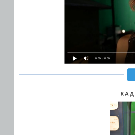
0:00
/ 0:00
КАД