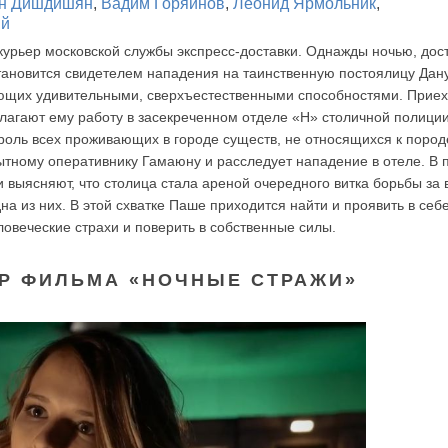
н Дишдишян
,
Вадим Горяинов
,
Леонид Ярмольник
,
ий
урьер московской службы экспресс-доставки. Однажды ночью, дос
становится свидетелем нападения на таинственную постоялицу Дан
ающих удивительными, сверхъестественными способностями. Прие
лагают ему работу в засекреченном отделе «Н» столичной полиции
троль всех проживающих в городе существ, не относящихся к пород
ытному оперативнику Гамаюну и расследует нападение в отеле. В 
 выясняют, что столица стала ареной очередного витка борьбы за 
 из них. В этой схватке Паше приходится найти и проявить в себ
ловеческие страхи и поверить в собственные силы.
Р ФИЛЬМА «НОЧНЫЕ СТРАЖИ»