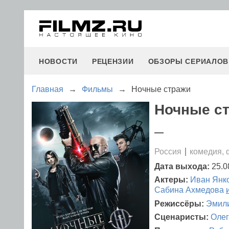
НОВОСТИ
РЕЦЕНЗИИ
ОБЗОРЫ СЕРИАЛОВ
Главная
→
Фильмы
→
Ночные стражи
Ночные ст
—
Россия
комедия, 
Дата выхода:
25.0
Актеры:
Иван Янк
Сабина Ахмедова
Режиссёры:
Эмили
Сценаристы:
Олег