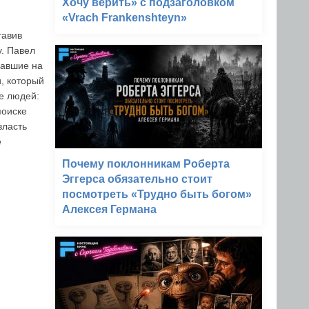
Хочу верить» с подзаголовком
«Vrach Frankenshteyn»
тавив
у. Павел
хавшие на
, который
е людей:
поиске
власть
е
Почему поклонникам Роберта
Эггерса обязательно стоит
посмотреть «Трудно быть богом»
Алексея Германа