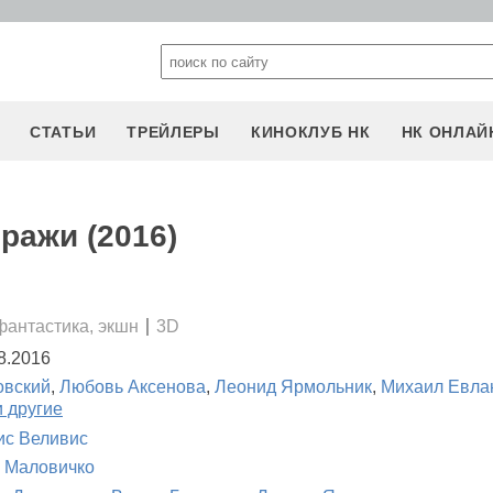
СТАТЬИ
ТРЕЙЛЕРЫ
КИНОКЛУБ НК
НК ОНЛАЙ
ражи (2016)
фантастика, экшн
3D
8.2016
овский
,
Любовь Аксенова
,
Леонид Ярмольник
,
Михаил Евла
и другие
с Веливис
 Маловичко