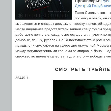
Продюсеры:
Рубе
Дмитрий Голубнич
Паша Смольников — к
посылку в отель, он 
вмешивается и спасает девушку от преступников, облад
место инцидента представители тайной спецслужбы пред
работает с нечистью, ежедневно осуществляя учет и кон
домовых, леших, русалок. Паша поступает стажером к оп
правды они спускаются на самое дно оккультной Москвы и
между могущественными кланами вампиров, а Дана — одна
сверхъестественные качества, а для этого — победить че
СМОТРЕТЬ ТРЕЙЛЕ
35449 1