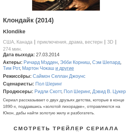
Клондайк (2014)
Klondike
США, Канада
приключения, драма, вестерн
3D
274 мин.
Дата выхода:
27.03.2014
Актеры:
Ричард Мэдден
,
Эбби Корниш
,
Сэм Шепард
,
Тим Рот
,
Мартон Чокаш
и другие
Режиссёры:
Саймон Селлан Джоунс
Сценаристы:
Пол Шеринг
Продюсеры:
Ридли Скотт
,
Пол Шеринг
,
Дэвид В. Цукер
Сериал рассказывает о двух друзьях детства, которые в конце
1890-х, поддавшись «золотой лихорадке», отправляются на
Юкон, дабы найти золотую жилу и разбогатеть.
СМОТРЕТЬ ТРЕЙЛЕР СЕРИАЛА