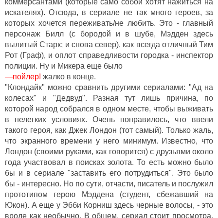
коммерсантами (которые само собой хотят нажиться на
искателях). Отсюда, в сериале не так много героев, за
которых хочется переживать/не любить. Это - главный
персонаж Билл (с бородой и в шубе, Мэдден здесь
вылитый Старк; и снова север), как всегда отличный Тим
Рот (Граф), и оплот справедливости городка - инспектор
полиции. Ну и Микера еще было
—пойлер!
жалко в конце.
"Клондайк" можно сравнить другими сериалами: "Ад на
колесах" и "Дедвуд". Разная тут лишь причина, по
которой народ собрался в одном месте, чтобы выживать
в нелегких условиях. Очень понравилось, что ввели
такого героя, как Джек Лондон (тот самый). Только жаль,
что экранного времени у него минимум. Известно, что
Лондон (своими руками, как говорится) с друзьями около
года участвовал в поисках золота. То есть можно было
бы и в сериале "заставить его потрудиться". Это было
бы - интересно. Но по сути, отчасти, писатель и послужил
прототипом герою Мэддена (студент, сбежавший на
Юкон). А еще у Эбби Корниш здесь черные волосы, - это
вроде как необычно. В общем, сериал стоит просмотра.