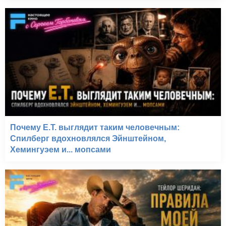
Почему E.T. выглядит таким человечным:
Спилберг вдохновлялся Эйнштейном,
Хемингуэем и... мопсами