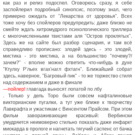
как раз и релиз подоспел. Оговорюсь сразу, я себе
заспойлерил подробный синопсис, поэтому знал, чего
примерно ожидать от "Лекарства от здоровья". Всех
тоже хочу без спойлеров предупредить: даже близко не
смейте ждать хитромудрого психологического триллера
с многочисленными твистами аля "Остров проклятых".
Здесь же на сайте был разбор сценария, и там всё
справедливо прописано: злодей здесь - это злодей,
мистика - это мистика, а на большинство "почему?/
зачем?" - вполне можно ответить что-нибудь в духе
"Ктулху Р'льех вгах'нагл фхтагн". Ближайший собрат
здесь, наверное, "Багровый пик" - то же торжество стиля
над содержанием и даже в финале
—пойлер!
главгада выносят лопатой по лбу
. Только у дель Торо были совсем нафталиновые
викторианские пугалки, а тут уже ближе к творчеству
Лавкрафта и ужастикам с Винсентом Прайсом. При этом
фильм завораживающие красивый: Вербински
умудряется неимоверно стильно показать даже инфаркт
миокарда в прологе и нагнетать тягучий саспенс от бачка