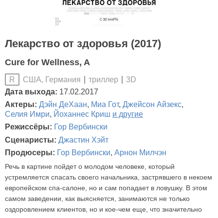
Лекарство от здоровья (2017)
Cure for Wellness, A
США, Германия
триллер
3D
R
Дата выхода:
17.02.2017
Актеры:
Дэйн ДеХаан
,
Миа Гот
,
Джейсон Айзекс
,
Селия Имри
,
Йоханнес Криш
и другие
Режиссёры:
Гор Вербински
Сценаристы:
Джастин Хэйт
Продюсеры:
Гор Вербински
,
Арнон Милчэн
Речь в картине пойдет о молодом человеке, который
устремляется спасать своего начальника, застрявшего в некоем
европейском спа-салоне, но и сам попадает в ловушку. В этом
самом заведении, как выясняется, занимаются не только
оздоровлением клиентов, но и кое-чем еще, что значительно