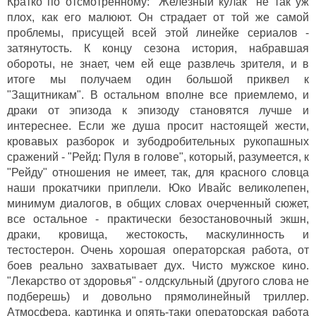
Кратко по отсмотренному: "Железный кулак" не так уж
плох, как его малюют. Он страдает от той же самой
проблемы, присущей всей этой линейке сериалов -
затянутость. К концу сезона история, набравшая
обороты, не знает, чем ей еще развлечь зрителя, и в
итоге мы получаем один большой приквел к
"Защитникам". В остальном вполне все приемлемо, и
драки от эпизода к эпизоду становятся лучше и
интереснее. Если же душа просит настоящей жести,
кровавых разборок и зубодробительных рукопашных
сражений - "Рейд: Пуля в голове", который, разумеется, к
"Рейду" отношения не имеет, так, для красного словца
наши прокатчики приплели. Юко Ивайс великолепен,
минимум диалогов, в общих словах очерченный сюжет,
все остальное - практически безостановочный экшн,
драки, кровища, жестокость, маскулинность и
тестостерон. Очень хорошая операторская работа, от
боев реально захватывает дух. Чисто мужское кино.
"Лекарство от здоровья" - олдскульный (другого слова не
подберешь) и довольно прямолинейный триллер.
Атмосфера, картинка и опять-таки операторская работа