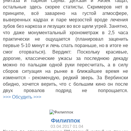
унитаза и парной сауны. ДеХаан и Айзек тащат,
остальные здесь скорее статисты. Скримеров нет в
принципе, всё заварено на густой атмосфере,
выверенных кадрах и паре мерзостей вроде лечения
зубов без наркоза и лезущих во все щели угрей. Занятно,
что даже монументальный хронометраж в 2,5 часа
практически не ощущается (планировал заценить
первые 5-10 минут и лечь спать пораньше, но в итоге не
смог оторваться). Вердикт: Поскольку красивые,
дорогие, классические ужасы за последнюю декаду
можно по пальцам одной руки пересчитать, а в силу
сборов ситуация на рынке в ближайшее время не
изменится - рекомендую, редкий зверь. За Вербински
обидно, хочется верить, что с большим кино он после
двух провалов подряд не попрощается.
>>> Обсудить >>>
Филиппок
03.04.2017 01:04