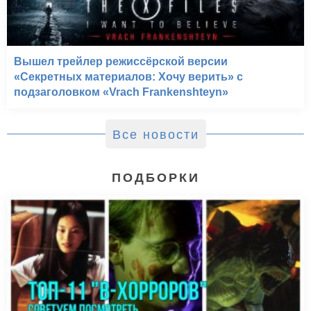
Вышел трейлер режиссёрской версии
«Секретных материалов: Хочу верить» с
подзаголовком «Vrach Frankenshteyn»
Все новости
ПОДБОРКИ