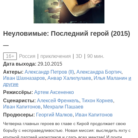
Неуловимые: Последний герой (2015)
—
Россия
приключения
3D
90 мин.
16+
Дата выхода:
29.10.2015
Актеры:
Александр Петров (II)
,
Александра Бортич
,
Иван Шахназаров
,
Анвар Халилулаев
,
Илья Маланин
и
другие
Режиссёры:
Артем Аксененко
Сценаристы:
Алексей Френкель
,
Тихон Корнев
,
Иван Капитонов
,
Мехрали Пашаев
Продюсеры:
Георгий Малков
,
Иван Капитонов
Четверка главных героев во главе с Кирой продолжает свою
борьбу с несправедливостью. Новая миссия: выследить яхту с
крупной партией наркотиков и сдать всех ментам! И почти