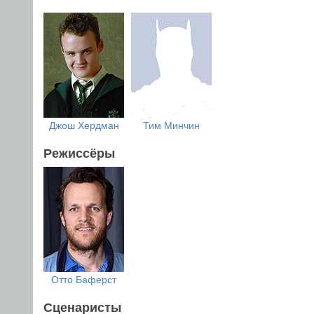
Джош Хердман
Тим Минчин
Режиссёры
Отто Баферст
Сценаристы