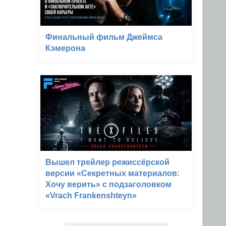
Финальный фильм Джеймса
Кэмерона
Вышел трейлер режиссёрской
версии «Секретных материалов:
Хочу верить» с подзаголовком
«Vrach Frankenshteyn»