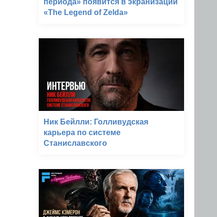
периода» появится в экранизации
«The Legend of Zelda»
Ник Бейлли: Голливудская
карьера по системе
Станиславского