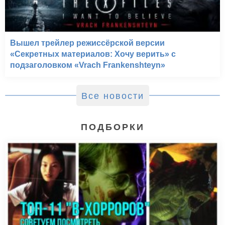
Вышел трейлер режиссёрской версии
«Секретных материалов: Хочу верить» с
подзаголовком «Vrach Frankenshteyn»
Все новости
ПОДБОРКИ