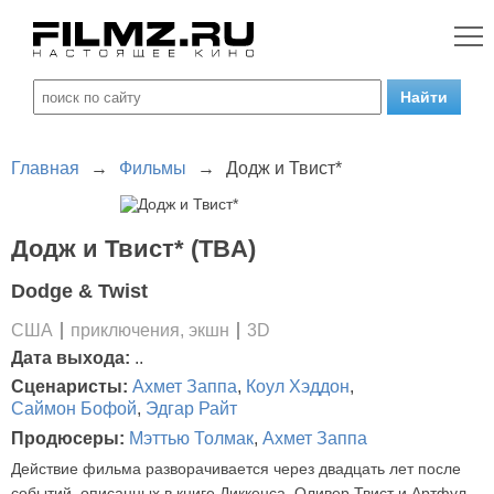
Главная
→
Фильмы
→
Додж и Твист*
Додж и Твист* (TBA)
Dodge & Twist
США
приключения, экшн
3D
Дата выхода:
..
Сценаристы:
Ахмет Заппа
,
Коул Хэддон
,
Саймон Бофой
,
Эдгар Райт
Продюсеры:
Мэттью Толмак
,
Ахмет Заппа
Действие фильма разворачивается через двадцать лет после
событий, описанных в книге Диккенса. Оливер Твист и Артфул