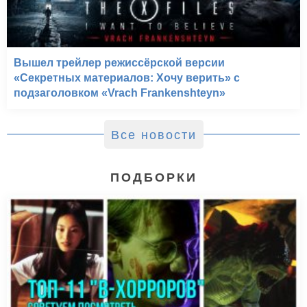
Вышел трейлер режиссёрской версии
«Секретных материалов: Хочу верить» с
подзаголовком «Vrach Frankenshteyn»
Все новости
ПОДБОРКИ