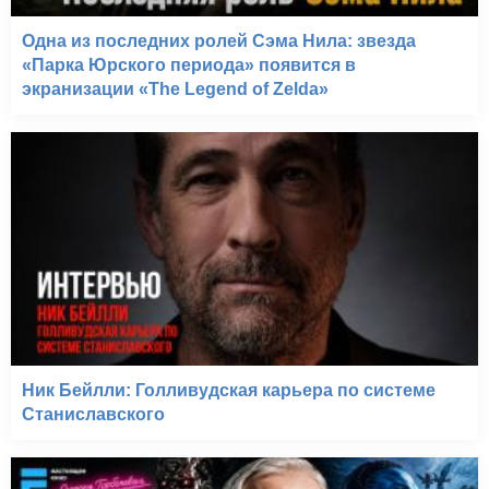
Одна из последних ролей Сэма Нила: звезда
«Парка Юрского периода» появится в
экранизации «The Legend of Zelda»
Ник Бейлли: Голливудская карьера по системе
Станиславского