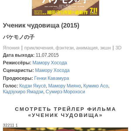
Ученик чудовища (2015)
バケモノの子
Япония
приключения, фэнтези, анимация, экшн
3D
Дата выхода:
11.07.2015
Режиссёры:
Мамору Хосода
Сценаристы:
Мамору Хосода
Продюсеры:
Генки Кавамура
Голос:
Кодзи Якусё
,
Мамору Мияно
,
Кумико Асо
,
Кадзухиро Ямадзи
,
Сумирэ Морохоси
СМОТРЕТЬ ТРЕЙЛЕР ФИЛЬМА
«УЧЕНИК ЧУДОВИЩА»
32211 1