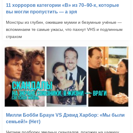
11 хорроров категории «B» из 70–90-х, которые
вы могли пропустить — а зря
Монстры из глубин, ожившие мумии и безумные учёные —
вспоминаем те самые ужасы, что пахнут VHS и подлинным
страхом
Милли Бобби Браун VS Дэвид Харбор: «Мы были
семьей!» (Нет)
Читаем подборку зведных скандалов, похожих на шумиху