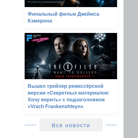
Финальный фильм Джеймса
Кэмерона
Вышел трейлер режиссёрской
версии «Секретных материалов:
Хочу верить» с подзаголовком
«Vrach Frankenshteyn»
Все новости