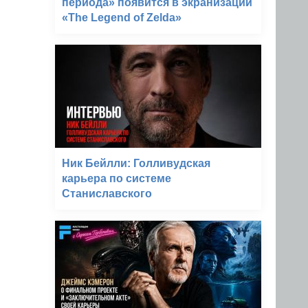
периода» появится в экранизации
«The Legend of Zelda»
Ник Бейлли: Голливудская
карьера по системе
Станиславского