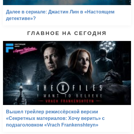
Далее в сериале: Джастин Лин в «Настоящем
детективе»?
ГЛАВНОЕ НА СЕГОДНЯ
Вышел трейлер режиссёрской версии
«Секретных материалов: Хочу верить» с
подзаголовком «Vrach Frankenshteyn»