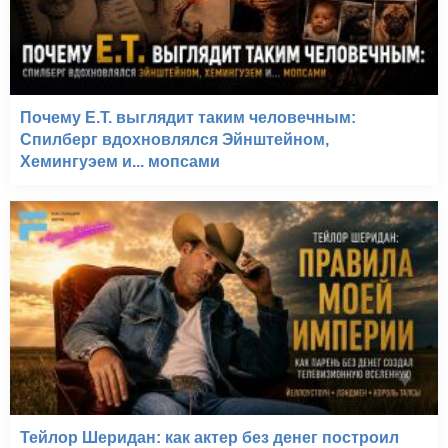
Почему E.T. выглядит таким человечным:
Спилберг вдохновлялся Эйнштейном,
Хемингуэем и... мопсами
Тейлор Шеридан: как актер без денег построил