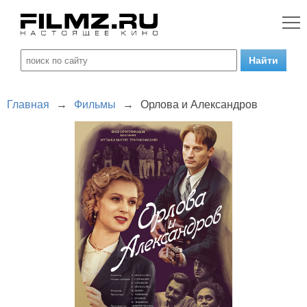
Главная
→
Фильмы
→
Орлова и Александров