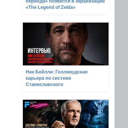
периода» появится в экранизации
«The Legend of Zelda»
Ник Бейлли: Голливудская
карьера по системе
Станиславского