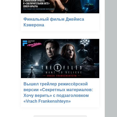
Финальный фильм Джеймса
Кэмерона
Вышел трейлер режиссёрской
версии «Секретных материалов:
Хочу верить» с подзаголовком
«Vrach Frankenshteyn»