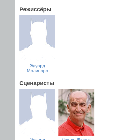
Режиссёры
Эдуард
Молинаро
Сценаристы
Эдуард
Луи де Фюнес