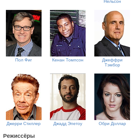
Нельсон
Пол Фиг
Кенан Томпсон
Джеффри
Тэмбор
Джерри Стиллер
Джадд Эпетоу
Обри Доллар
Режиссёры