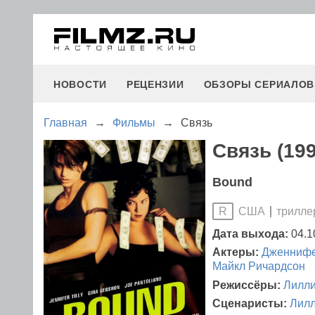
НОВОСТИ
РЕЦЕНЗИИ
ОБЗОРЫ СЕРИАЛОВ
Главная
→
Фильмы
→
Связь
Связь (199
Bound
США
трилле
R
Дата выхода:
04.1
Актеры:
Дженнифе
Майкл Ричардсон
Режиссёры:
Лилли
Сценаристы:
Лилл