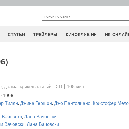
СТАТЬИ
ТРЕЙЛЕРЫ
КИНОКЛУБ НК
НК ОНЛАЙ
6)
р, драма, криминальный
3D
108 мин.
0.1996
р Тилли
,
Джина Гершон
,
Джо Пантолиано
,
Кристофер Мело
 Вачовски
,
Лана Вачовски
и Вачовски
,
Лана Вачовски