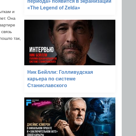
периода» появится в экранизации
«The Legend of Zelda»
ыткам и
лет. Она
квартире
 связь
пошло так,
Ник Бейлли: Голливудская
карьера по системе
Станиславского