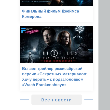
Финальный фильм Джеймса
Кэмерона
Вышел трейлер режиссёрской
версии «Секретных материалов:
Хочу верить» с подзаголовком
«Vrach Frankenshteyn»
Все новости