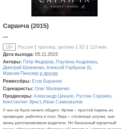
Саранча (2015)
—
Россия
триллер, эротика
3D
110 мин.
18+
Дата выхода:
05.11.2015
Актеры:
Петр Федоров
,
Паулина Андреева
,
Дмитрий Шевченко
,
Алексей Горбунов (I)
,
Максим Пинскер
и другие
Режиссёры:
Егор Баранов
Сценаристы:
Олег Маловичко
Продюсеры:
Александр Цекало
,
Руслан Сорокин
,
Константин Эрнст
,
Иван Самохвалов
У них не было ничего общего: Артем – простой парень из
провинции, работяга и поэт, Лера – столичная штучка, чью
жизнь распланировали родители. Но банальный курортный
роман оборачивается обжигающей страстью, которая ломает