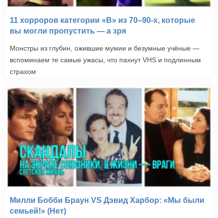
11 хорроров категории «B» из 70–90-х, которые
вы могли пропустить — а зря
Монстры из глубин, ожившие мумии и безумные учёные —
вспоминаем те самые ужасы, что пахнут VHS и подлинным
страхом
Милли Бобби Браун VS Дэвид Харбор: «Мы были
семьей!» (Нет)