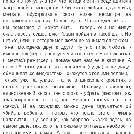
попали в точку). А в том, что негодяи эти - представители
зажравшейся молодежи. Они хотят любить друг друга,
мечтать, обустраивать свою жизнь, несмотря на
возражения старших. Ладно пусть. Что-то идет не так, -
им помогают. И может быть - теперь они не живут
счастливо, а существуют (сами пойдя на такой шаг). Но
нет же, блин. Нестерпимое желание заниматься сексом -
тянет молодежь друг к другу. Ну это типа любовь, -
именно так (через совокупления во всевозможных позах
и местах) режиссер и показывает нам ее в картине. А
если об этом узнают их спасители (ну да) и не дадут
обмениваться жидкостями - окажутся с голыми попами, -
только уже на улице, - а не в шикарных кроватях в
стенах роскошных особняков. Поэтому, правильно,
единственный выход (не спорю) - убрать (жестоко так,
хладнокровненько) тех, кто мешает твоему счастью
(сексу). И на скундочку можно даже задуматься об
убийств ребенка, - потому что после этого - жизнь
наладится - ну вообще, как здорово. Жалко здесь, на
самом деле, тех, кого ты поначалу считаешь наоборот -
нехорошими людьми. А так - все поступки главных