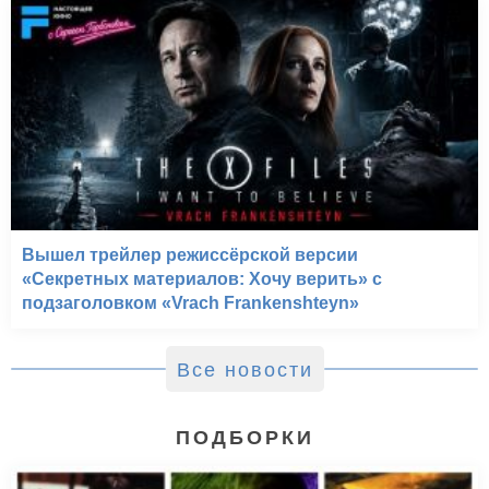
Вышел трейлер режиссёрской версии
«Секретных материалов: Хочу верить» с
подзаголовком «Vrach Frankenshteyn»
Все новости
ПОДБОРКИ