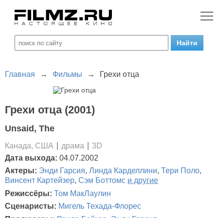
Главная
→
Фильмы
→
Грехи отца
Грехи отца (2001)
Unsaid, The
Канада, США
драма
3D
Дата выхода:
04.07.2002
Актеры:
Энди Гарсия
,
Линда Карделлини
,
Тери Поло
,
Винсент Картейзер
,
Сэм Боттомс
и другие
Режиссёры:
Том МакЛаулин
Сценаристы:
Мигель Техада-Флорес