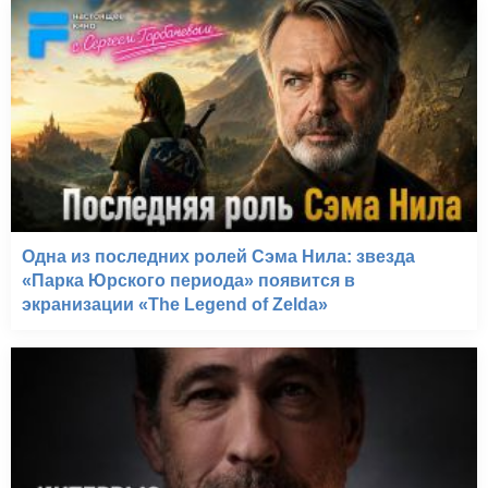
Первобытный страх
(1996)
Одна из последних ролей Сэма Нила: звезда
«Парка Юрского периода» появится в
экранизации «The Legend of Zelda»