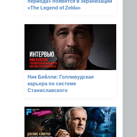
периода» появится в экранизации
«The Legend of Zelda»
Ник Бейлли: Голливудская
карьера по системе
Станиславского