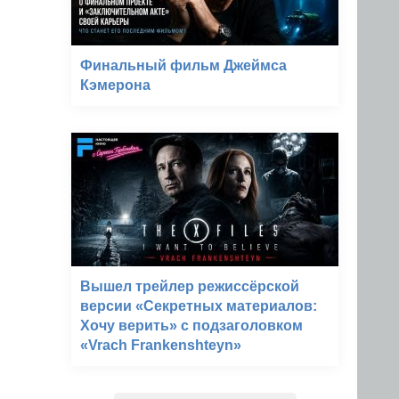
Финальный фильм Джеймса
Кэмерона
Вышел трейлер режиссёрской
версии «Секретных материалов:
Хочу верить» с подзаголовком
«Vrach Frankenshteyn»