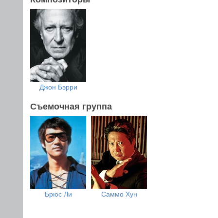
Джон Бэрри
Съемочная группа
Брюс Ли
Саммо Хун