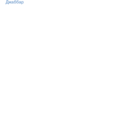
Джаббар