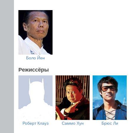
Боло Йен
Режиссёры
Роберт Клауз
Саммо Хун
Брюс Ли