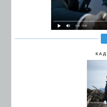
0:00
/ 0:00
КАД