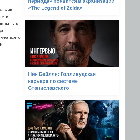
периода» появится в экранизации
«The Legend of Zelda»
альчик
ом и
чины. Кто
ире
имея всего
и.
Ник Бейлли: Голливудская
карьера по системе
Станиславского