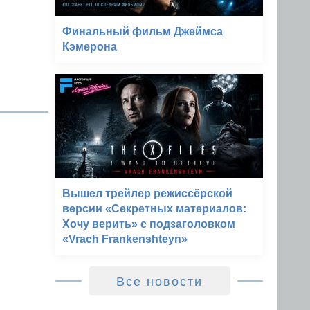
Финальный фильм Джеймса
Кэмерона
Вышел трейлер режиссёрской
версии «Секретных материалов:
Хочу верить» с подзаголовком
«Vrach Frankenshteyn»
Все новости