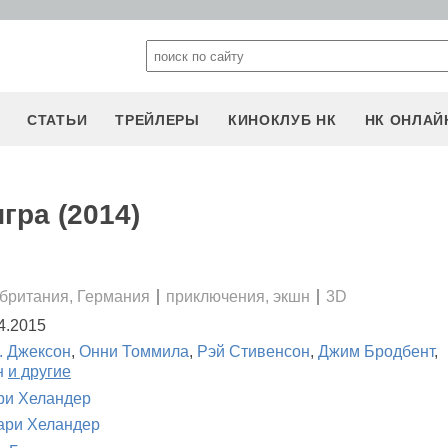
СТАТЬИ
ТРЕЙЛЕРЫ
КИНОКЛУБ НК
НК ОНЛАЙ
гра (2014)
британия, Германия
приключения, экшн
3D
4.2015
. Джексон
,
Онни Томмила
,
Рэй Стивенсон
,
Джим Бродбент
,
н
и другие
ри Хеландер
ари Хеландер