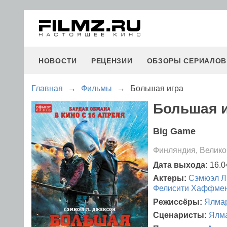
НОВОСТИ
РЕЦЕНЗИИ
ОБЗОРЫ СЕРИАЛОВ
Главная
→
Фильмы
→
Большая игра
Большая и
Big Game
Финляндия, Велико
Дата выхода:
16.0
Актеры:
Сэмюэл Л
Фелисити Хаффме
Режиссёры:
Ялма
Сценаристы:
Ялм