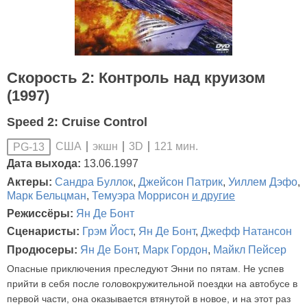
Скорость 2: Контроль над круизом
(1997)
Speed 2: Cruise Control
США
экшн
3D
121 мин.
PG-13
Дата выхода:
13.06.1997
Актеры:
Сандра Буллок
,
Джейсон Патрик
,
Уиллем Дэфо
,
Марк Бельцман
,
Темуэра Моррисон
и другие
Режиссёры:
Ян Де Бонт
Сценаристы:
Грэм Йост
,
Ян Де Бонт
,
Джефф Натансон
Продюсеры:
Ян Де Бонт
,
Марк Гордон
,
Майкл Пейсер
Опасные приключения преследуют Энни по пятам. Не успев
прийти в себя после головокружительной поездки на автобусе в
первой части, она оказывается втянутой в новое, и на этот раз