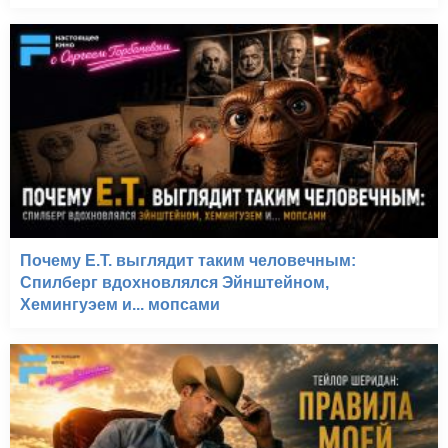
Почему E.T. выглядит таким человечным:
Спилберг вдохновлялся Эйнштейном,
Хемингуэем и... мопсами