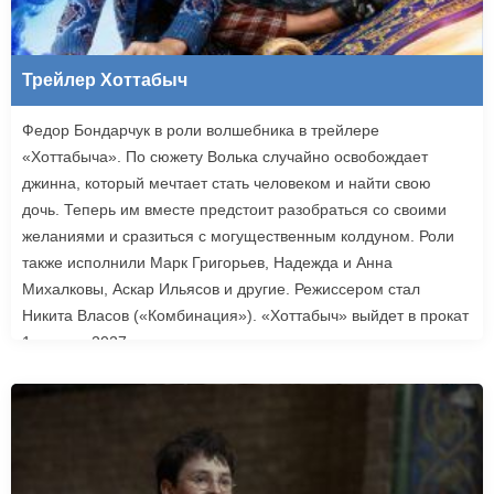
Трейлер Хоттабыч
Федор Бондарчук в роли волшебника в трейлере
«Хоттабыча». По сюжету Волька случайно освобождает
джинна, который мечтает стать человеком и найти свою
дочь. Теперь им вместе предстоит разобраться со своими
желаниями и сразиться с могущественным колдуном. Роли
также исполнили Марк Григорьев, Надежда и Анна
Михалковы, Аскар Ильясов и другие. Режиссером стал
Никита Власов («Комбинация»). «Хоттабыч» выйдет в прокат
1 января 2027 года.