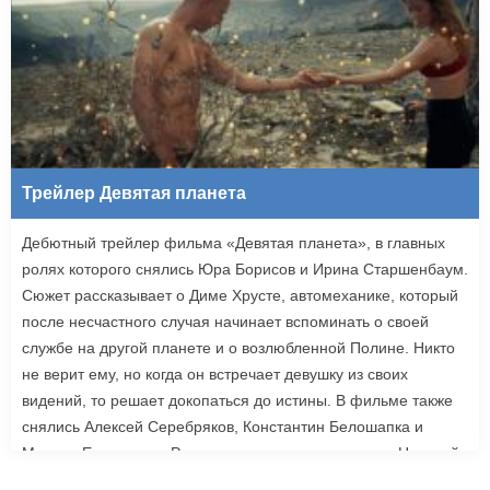
Трейлер Девятая планета
Дебютный трейлер фильма «Девятая планета», в главных
ролях которого снялись Юра Борисов и Ирина Старшенбаум.
Сюжет рассказывает о Диме Хрусте, автомеханике, который
после несчастного случая начинает вспоминать о своей
службе на другой планете и о возлюбленной Полине. Никто
не верит ему, но когда он встречает девушку из своих
видений, то решает докопаться до истины. В фильме также
снялись Алексей Серебряков, Константин Белошапка и
Максим Емельянов. Режиссером картины выступил Николай
Рыбников, известный по фильму «Чекаго». Премьера