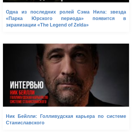
Одна из последних ролей Сэма Нила: звезда
«Парка Юрского периода» появится в
экранизации «The Legend of Zelda»
Ник Бейлли: Голливудская карьера по системе
Станиславского