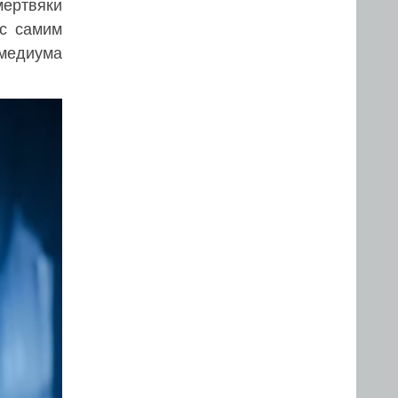
мертвяки
 с самим
 медиума