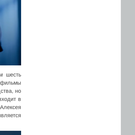
м шесть
о фильмы
ства, но
входит в
 Алексея
является