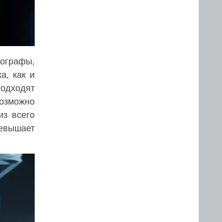
иографы,
а, как и
подходят
озможно
из всего
ревышает