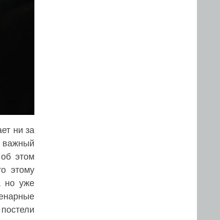
ет ни за
н важный
 об этом
то этому
, но уже
ценарные
 постели