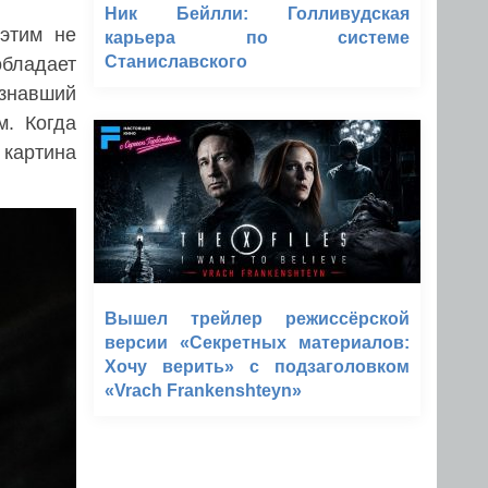
Ник Бейлли: Голливудская
этим не
карьера по системе
Станиславского
бладает
узнавший
м. Когда
картина
Вышел трейлер режиссёрской
версии «Секретных материалов:
Хочу верить» с подзаголовком
«Vrach Frankenshteyn»