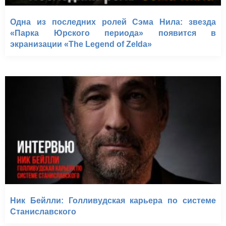
Одна из последних ролей Сэма Нила: звезда
«Парка Юрского периода» появится в
экранизации «The Legend of Zelda»
Ник Бейлли: Голливудская карьера по системе
Станиславского