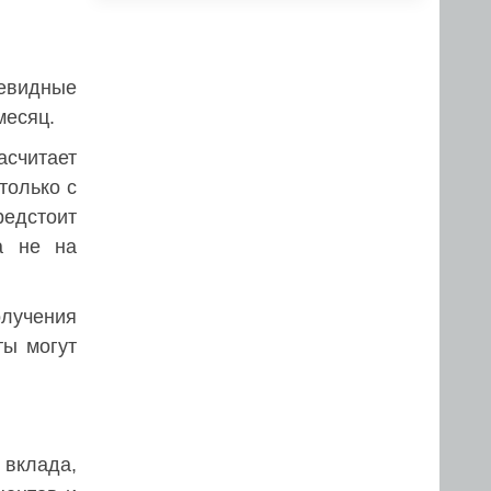
евидные
месяц.
асчитает
только с
редстоит
а не на
лучения
ты могут
 вклада,