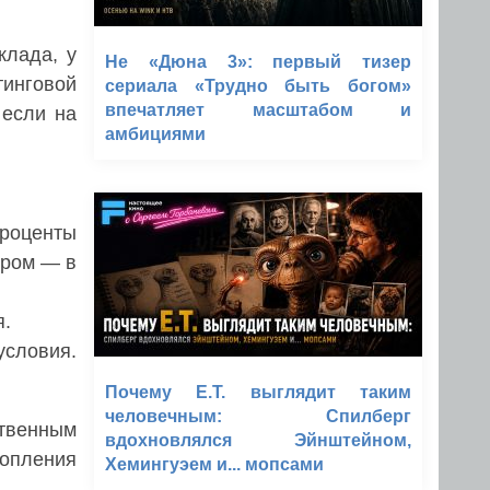
клада, у
Не «Дюна 3»: первый тизер
тинговой
сериала «Трудно быть богом»
впечатляет масштабом и
 если на
амбициями
Проценты
тром — в
я.
условия.
Почему E.T. выглядит таким
человечным: Спилберг
твенным
вдохновлялся Эйнштейном,
копления
Хемингуэем и... мопсами