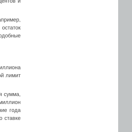
центов и
пример,
 остаток
подобные
миллиона
ой лимит
я сумма,
 миллион
ние года
о ставке