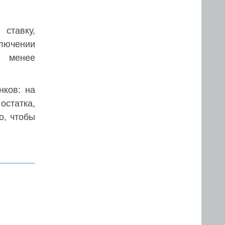
ставку,
ключении
, менее
нков: на
остатка,
о, чтобы