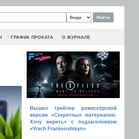
Н
ГРАФИК ПРОКАТА
О ЖУРНАЛЕ
Вышел трейлер режиссёрской
версии «Секретных материалов:
Хочу верить» с подзаголовком
«Vrach Frankenshteyn»