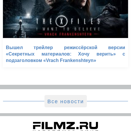
Вышел трейлер режиссёрской версии
«Секретных материалов: Хочу верить» с
подзаголовком «Vrach Frankenshteyn»
Все новости