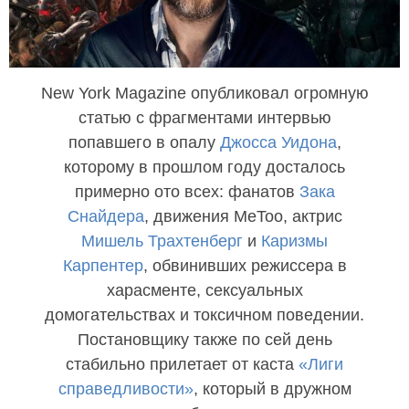
New York Magazine опубликовал огромную
статью с фрагментами интервью
попавшего в опалу
Джосса Уидона
,
которому в прошлом году досталось
примерно ото всех: фанатов
Зака
Снайдера
, движения MeToo, актрис
Мишель Трахтенберг
и
Каризмы
Карпентер
, обвинивших режиссера в
харасменте, сексуальных
домогательствах и токсичном поведении.
Постановщику также по сей день
стабильно прилетает от каста
«Лиги
справедливости»
, который в дружном