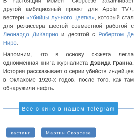
В настоящий момент Скорсезе заканчивает
другой амбициозный проект для Apple TV+,
вестерн
«Убийцы лунного цветка»
, который стал
для режиссера шестой совместной работой с
Леонардо ДиКаприо
и десятой с
Робертом Де
Ниро
.
Напомним, что в основу сюжета легла
одноимённая книга журналиста
Дэвида Гранна
.
История рассказывает о серии убийств индейцев
в Оклахоме 1920-х годов, после того, как там
обнаружили нефть.
Все о кино в нашем Telegram
кастинг
Мартин Скорсезе