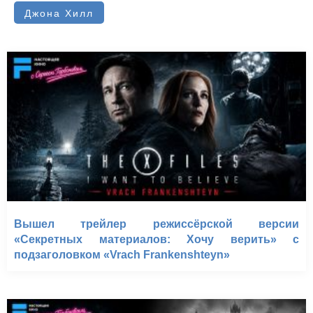
Джона Хилл
Вышел трейлер режиссёрской версии
«Секретных материалов: Хочу верить» с
подзаголовком «Vrach Frankenshteyn»