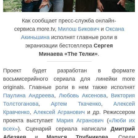
Как сообщает пресс-служба онлайн-
сервиса more.tv,
Милош Бикович
и
Оксана
Акиньшина
исполнят главные роли в
экранизации бестселлера
Сергея
Минаева «The Телки»
.
Проект будет разработан в формате
восьмисерийного сериала для линейки more
originals. Главные роли в нем также исполнят
Паулина Андреева
,
Любовь Аксенова
,
Виктория
Толстоганова
,
Артем Ткаченко
,
Алексей
Кравченко
,
Алексей Агранович
и др. Режиссером
проекта выступает
Мария Агранович
(
«Люби их
всех»
). Сценарий сериала написали
Дмитрий
Абезяев
и
Маруся Трубникова
. Среди