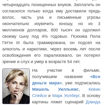
четырнадцать похищенных внуков. Заплатить он
согласился только когда ему доставили прядь
волос, часть уха и письменные угрозы
окончательно изувечить юношу, но из 3
миллионов долларов, 800 тысяч он одолжил
своему сыну под 4% годовых. Психика Пола
Гетти III была травмирована, он подсел на
алкоголь и наркотики, через восемь лет после
освобождения его парализовало, он потерял
зрение и слух и умер в возрасте 54 лет.
На участие в фильме,
получившем название
«Все
деньги мира»
, уже подписались
Мишель Уилльямс
,
Кевин
Спейси
и
Марк Уолберг
. В основу
картины ляжет сценарий
Дэвида