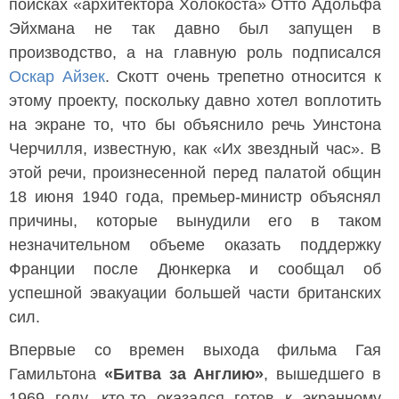
поисках «архитектора Холокоста» Отто Адольфа
Эйхмана не так давно был запущен в
производство, а на главную роль подписался
Оскар Айзек
. Скотт очень трепетно относится к
этому проекту, поскольку давно хотел воплотить
на экране то, что бы объяснило речь Уинстона
Черчилля, известную, как «Их звездный час». В
этой речи, произнесенной перед палатой общин
18 июня 1940 года, премьер-министр объяснял
причины, которые вынудили его в таком
незначительном объеме оказать поддержку
Франции после Дюнкерка и сообщал об
успешной эвакуации большей части британских
сил.
Впервые со времен выхода фильма Гая
Гамильтона
«Битва за Англию»
, вышедшего в
1969 году, кто-то оказался готов к экранному