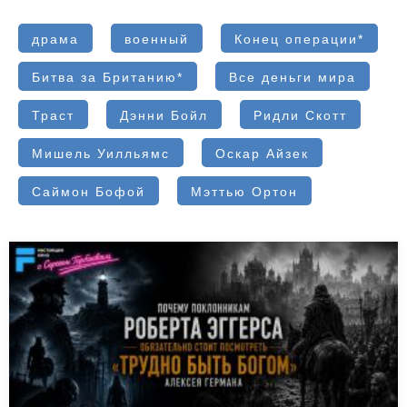
драма
военный
Конец операции*
Битва за Британию*
Все деньги мира
Траст
Дэнни Бойл
Ридли Скотт
Мишель Уилльямс
Оскар Айзек
Саймон Бофой
Мэттью Ортон