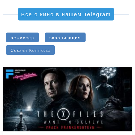
Все о кино в нашем Telegram
режиссер
экранизация
София Коппола