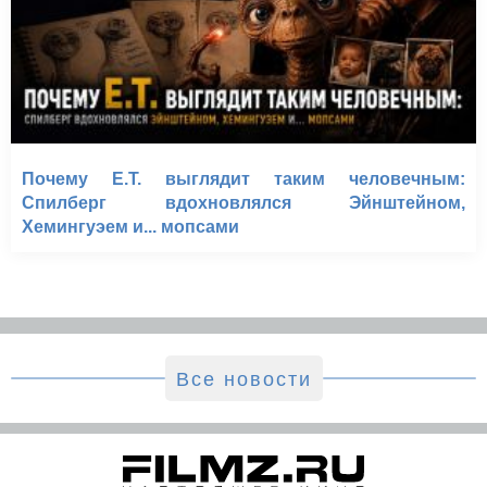
Почему E.T. выглядит таким человечным:
Спилберг вдохновлялся Эйнштейном,
Хемингуэем и... мопсами
Все новости