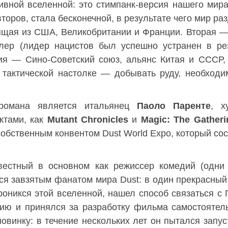
тивной вселенной: это стимпанк-версия нашего мир
торов, стала бесконечной, в результате чего мир ра
ящая из США, Великобритании и Франции. Вторая —
лер (лидер нацистов был успешно устранен в ре
ия — Сино-Советский союз, альянс Китая и СССР, 
 тактической настолке — добывать руду, необход
 романа является итальянец
Паоло Паренте
, х
ктами, как
Mutant Chronicles
и
Magic: The Gatheri
собственным конвентом Dust World Expo, который сос
вестный в основном как режиссер комедий (одн
лся завзятым фанатом мира Dust: в один прекрасный
оникся этой вселенной, нашел способ связаться с 
ию и принялся за разработку фильма самостоятел
овинку: в течение нескольких лет он пытался запус