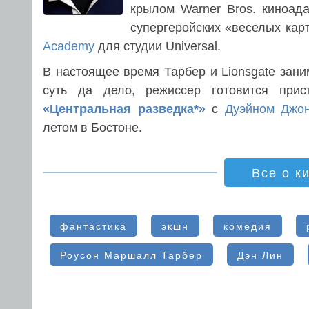
крылом Warner Bros. киноад
супергеройских «веселых кар
Academy
для студии Universal.
В настоящее время Тарбер и Lionsgate зани
суть да дело, режиссер готовится при
«Центральная разведка*»
с
Дуэйном Джо
летом в Бостоне.
Все о к
фантастика
экшн
комедия
Роусон Маршалл Тарбер
Дэн Лин