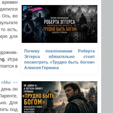
а времен
зделился
 Ось, во
зультате
то есть,
имую для
Почему поклонникам Роберта
удожник-
Эггерса обязательно стоит
ng
. Игра
посмотреть «Трудно быть богом»
тоится в
Алексея Германа
и
«Мы —
 день он
Паренте,
ьно. Для
тить под