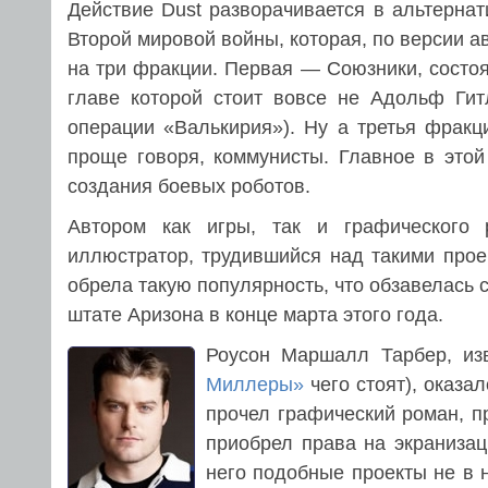
Действие Dust разворачивается в альтерна
Второй мировой войны, которая, по версии ав
на три фракции. Первая — Союзники, состо
главе которой стоит вовсе не Адольф Гит
операции «Валькирия»). Ну а третья фракц
проще говоря, коммунисты. Главное в этой
создания боевых роботов.
Автором как игры, так и графического
иллюстратор, трудившийся над такими прое
обрела такую популярность, что обзавелась 
штате Аризона в конце марта этого года.
Роусон Маршалл Тарбер, из
Миллеры»
чего стоят), оказа
прочел графический роман, пр
приобрел права на экранизац
него подобные проекты не в н