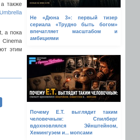
 а также
Umbrella
Не «Дюна 3»: первый тизер
сериала «Трудно быть богом»
впечатляет масштабом и
, а пока
амбициями
 Cinema
уют этим
Почему E.T. выглядит таким
человечным: Спилберг
вдохновлялся Эйнштейном,
Хемингуэем и... мопсами