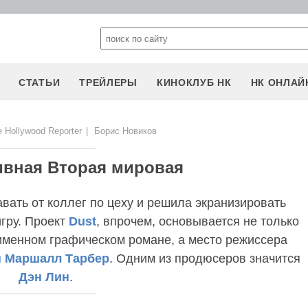
СТАТЬИ
ТРЕЙЛЕРЫ
КИНОКЛУБ НК
НК ОНЛАЙ
 Hollywood Reporter
|
Борис Новиков
ивная Вторая мировая
авать от коллег по цеху и решила экранизировать
гру. Проект
Dust
, впрочем, основывается не только
оименном графическом романе, а место режиссера
н Маршалл Тарбер
. Одним из продюсеров значится
Дэн Лин
.