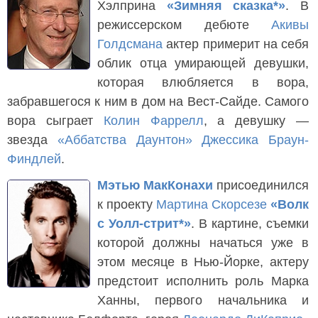
Хэлприна
«Зимняя сказка*»
. В
режиссерском дебюте
Акивы
Голдсмана
актер примерит на себя
облик отца умирающей девушки,
которая влюбляется в вора,
забравшегося к ним в дом на Вест-Сайде. Самого
вора сыграет
Колин Фаррелл
, а девушку —
звезда
«Аббатства Даунтон»
Джессика Браун-
Финдлей
.
Мэтью МакКонахи
присоединился
к проекту
Мартина Скорсезе
«Волк
с Уолл-стрит*»
. В картине, съемки
которой должны начаться уже в
этом месяце в Нью-Йорке, актеру
предстоит исполнить роль Марка
Ханны, первого начальника и