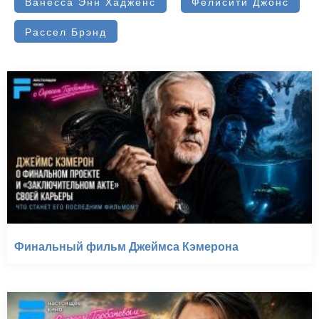
Ванесса Энн Хадженс
Фелисити Джонс
Рассел Брэнд
Финальный фильм Джеймса Кэмерона