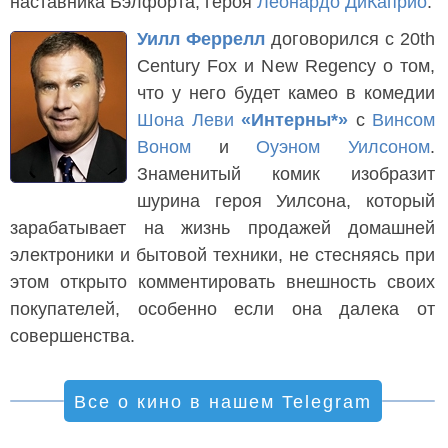
наставника Бэлфорта, героя
Леонардо ДиКаприо
.
Уилл Феррелл
договорился с 20th
Century Fox и New Regency о том,
что у него будет камео в комедии
Шона Леви
«Интерны*»
с
Винсом
Воном
и
Оуэном Уилсоном
.
Знаменитый комик изобразит
шурина героя Уилсона, который
зарабатывает на жизнь продажей домашней
электроники и бытовой техники, не стесняясь при
этом открыто комментировать внешность своих
покупателей, особенно если она далека от
совершенства.
Все о кино в нашем Telegram