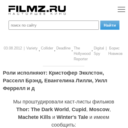
03.08.2012
|
Variety
Collider
Deadline
The
Digital
|
Борис
,
,
,
,
Hollywood
Spy
Новиков
Reporter
Роли исполняют: Кристофер Экклстон,
Расселл Брэнд, Евангелина Лилли, Уилл
Феррелл и д
Мы проштудировали каст-листы фильмов
Thor: The Dark World
,
Cupid
,
Moscow
,
Machete Kills
и
Winter's Tale
и имеем
сообщить: