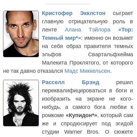
Кристофер Экклстон
сыграет
главную отрицательную роль в
ленте
Алана Тэйлора
«Тор:
Темный мир*»
: именно он возьмет
на себя образ правителя темных
эльфов Свартальфхейма
Малекита Проклятого, от которого
не так давно отказался
Мадс Миккельсен
.
Расселл Брэнд
решил
переквалифицироваться в боги и
изобразить на экране не кого-
нибудь, а самого бога любви к
ромкоме
«Купидон*»
, который сам
же и спродюсирует под эгидой
студии Warner Bros. О сюжете