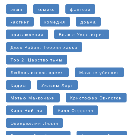
экшн
комикс
фэнтези
кастинг
комедия
драма
приключения
Волк с Уолл-стрит
Джек Райан: Теория хаоса
Тор 2: Царство тьмы
Любовь сквозь время
Мачете убивает
Кадры
Уильям Херт
Мэтью Макконахи
Кристофер Экклстон
Кира Найтли
Уилл Феррелл
Эванджелин Лилли