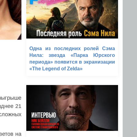
Одна из последних ролей Сэма
Нила: звезда «Парка Юрского
периода» появится в экранизации
«The Legend of Zelda»
озыгрыше
зднее 21
есложных
ветов на