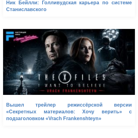
Ник Бейлли: Голливудская карьера по системе
Станиславского
Вышел трейлер режиссёрской версии
«Секретных материалов: Хочу верить» с
подзаголовком «Vrach Frankenshteyn»