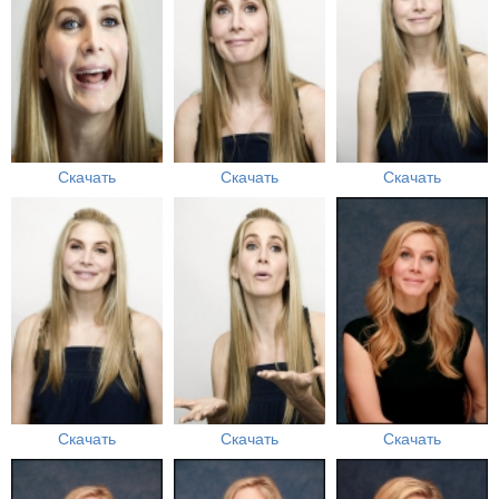
Скачать
Скачать
Скачать
Скачать
Скачать
Скачать