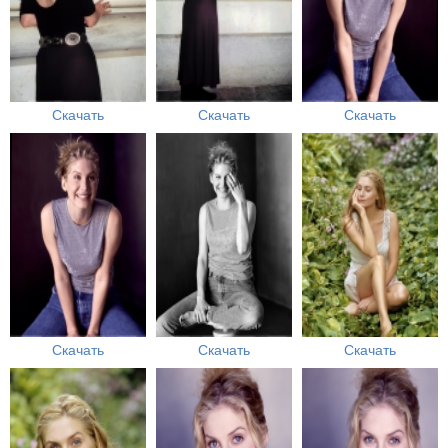
Скачать
Скачать
Скачать
Скачать
Скачать
Скачать