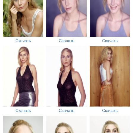
Скачать
Скачать
Скачать
Скачать
Скачать
Скачать