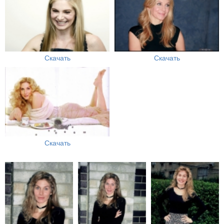
Скачать
Скачать
Скачать