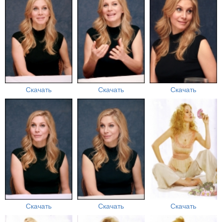
Скачать
Скачать
Скачать
Скачать
Скачать
Скачать