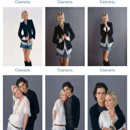
Скачать
Скачать
Скачать
Скачать
Скачать
Скачать