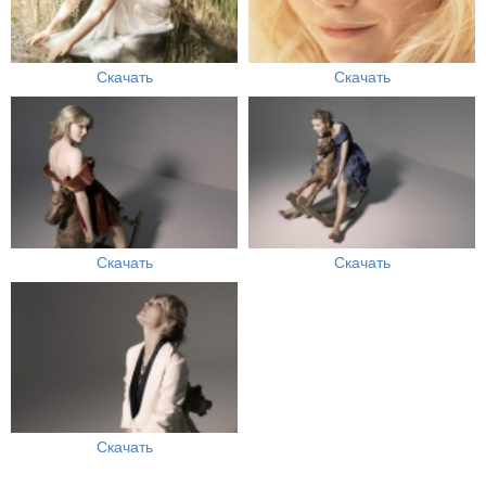
Скачать
Скачать
Скачать
Скачать
Скачать