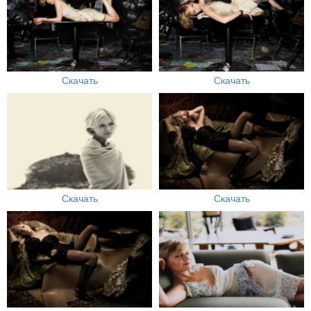
Скачать
Скачать
Скачать
Скачать