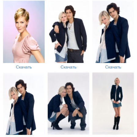
Скачать
Скачать
Скачать