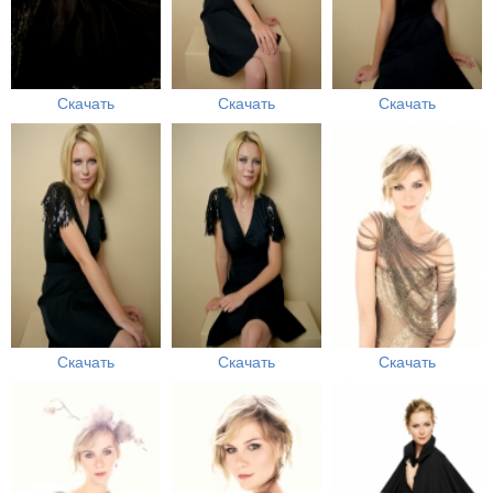
Скачать
Скачать
Скачать
Скачать
Скачать
Скачать