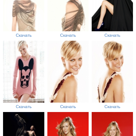
Скачать
Скачать
Скачать
Скачать
Скачать
Скачать