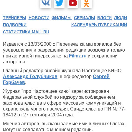
ТРЕЙЛЕРЫ
НОВОСТИ
ФИЛЬМЫ
СЕРИАЛЫ
БЛОГИ
ЛЮДИ
ПОДБОРКИ
КАЛЕНДАРЬ ПУБЛИКАЦИЙ
СТАТИСТИКА MAIL.RU
Издается с 13/03/2000 :: Перепечатка материалов без
уведомления и разрешения редакции возможна только
при активной гиперссылке на
Filmz.ru
и сохранении
авторства.
Главный редактор онлайн-журнала Настоящее КИНО
Александр Голубчиков
, шеф-редактор
Сергей
Горбачев
.
Журнал "про Настоящее кино" зарегистрирован
Федеральной службой по надзору за соблюдением
законодательства в сфере массовых коммуникаций и
охране культурного наследия. Свидетельство ПИ № 77-
18412 от 27 сентября 2004 года.
Мнения авторов, высказываемые ими в личных блогах,
могут не совпадать с мнением редакции.