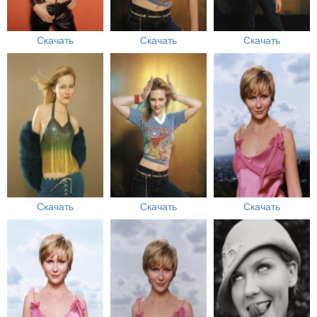
Скачать
Скачать
Скачать
Скачать
Скачать
Скачать