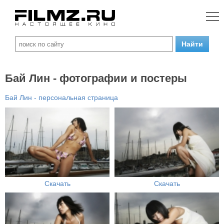
Бай Лин - фотографии и постеры
Бай Лин - персональная страница
Скачать
Скачать