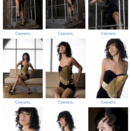
Скачать
Скачать
Скачать
Скачать
Скачать
Скачать