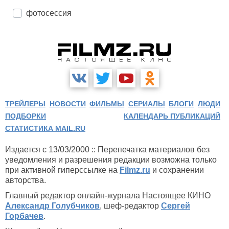
фотосессия
ТРЕЙЛЕРЫ
НОВОСТИ
ФИЛЬМЫ
СЕРИАЛЫ
БЛОГИ
ЛЮДИ
ПОДБОРКИ
КАЛЕНДАРЬ ПУБЛИКАЦИЙ
СТАТИСТИКА MAIL.RU
Издается с 13/03/2000 :: Перепечатка материалов без
уведомления и разрешения редакции возможна только
при активной гиперссылке на
Filmz.ru
и сохранении
авторства.
Главный редактор онлайн-журнала Настоящее КИНО
Александр Голубчиков
, шеф-редактор
Сергей
Горбачев
.