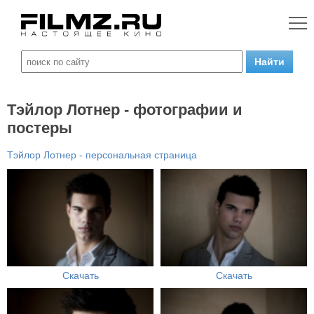
Тэйлор Лотнер - фотографии и
постеры
Тэйлор Лотнер - персональная страница
Скачать
Скачать