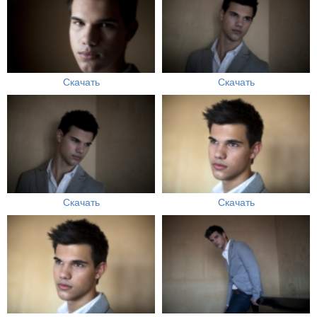
Скачать
Скачать
Скачать
Скачать