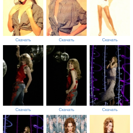
Скачать
Скачать
Скачать
Скачать
Скачать
Скачать