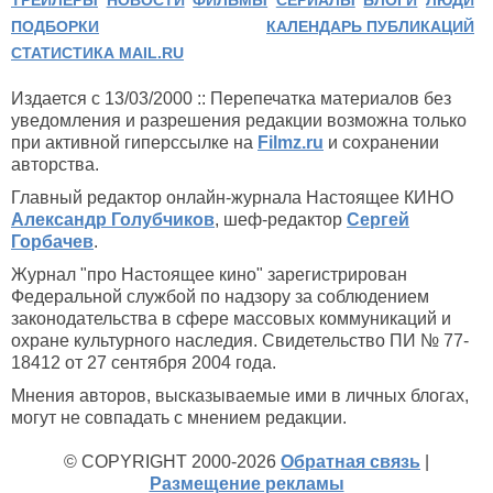
ТРЕЙЛЕРЫ
НОВОСТИ
ФИЛЬМЫ
СЕРИАЛЫ
БЛОГИ
ЛЮДИ
ПОДБОРКИ
КАЛЕНДАРЬ ПУБЛИКАЦИЙ
СТАТИСТИКА MAIL.RU
Издается с 13/03/2000 :: Перепечатка материалов без
уведомления и разрешения редакции возможна только
при активной гиперссылке на
Filmz.ru
и сохранении
авторства.
Главный редактор онлайн-журнала Настоящее КИНО
Александр Голубчиков
, шеф-редактор
Сергей
Горбачев
.
Журнал "про Настоящее кино" зарегистрирован
Федеральной службой по надзору за соблюдением
законодательства в сфере массовых коммуникаций и
охране культурного наследия. Свидетельство ПИ № 77-
18412 от 27 сентября 2004 года.
Мнения авторов, высказываемые ими в личных блогах,
могут не совпадать с мнением редакции.
© COPYRIGHT 2000-2026
Обратная связь
|
Размещение рекламы