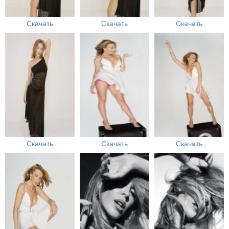
Скачать
Скачать
Скачать
Скачать
Скачать
Скачать