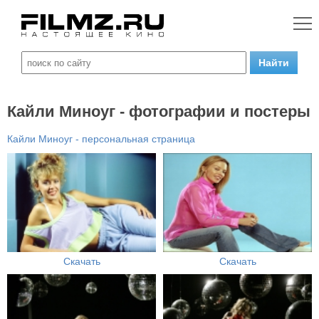
Кайли Миноуг - фотографии и постеры
Кайли Миноуг - персональная страница
Скачать
Скачать