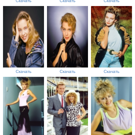
Скачать
Скачать
Скачать
Скачать
Скачать
Скачать