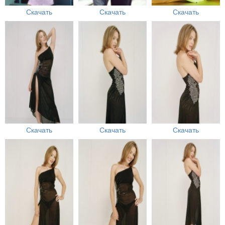
Скачать
Скачать
Скачать
Скачать
Скачать
Скачать