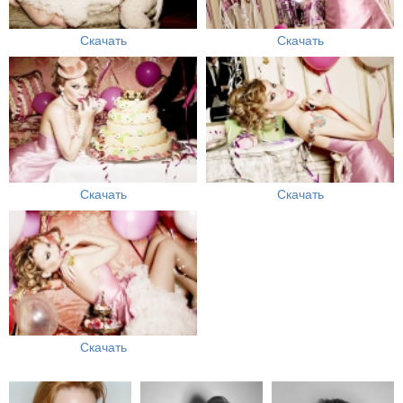
Скачать
Скачать
Скачать
Скачать
Скачать