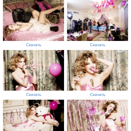
Скачать
Скачать
Скачать
Скачать