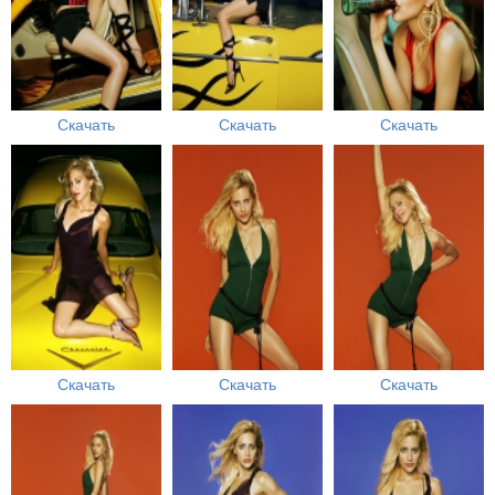
Скачать
Скачать
Скачать
Скачать
Скачать
Скачать