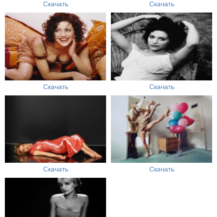
Скачать
Скачать
Скачать
Скачать
Скачать
Скачать