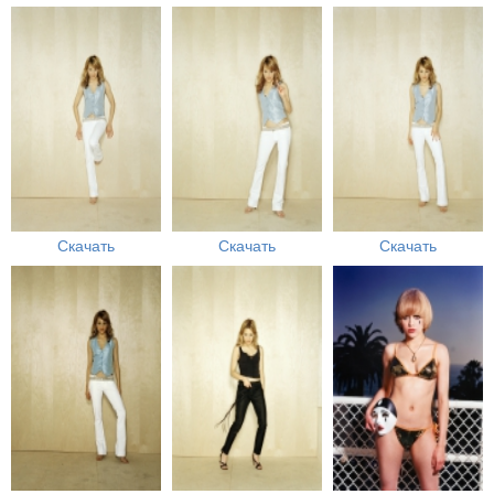
Скачать
Скачать
Скачать