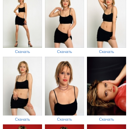
Скачать
Скачать
Скачать
Скачать
Скачать
Скачать