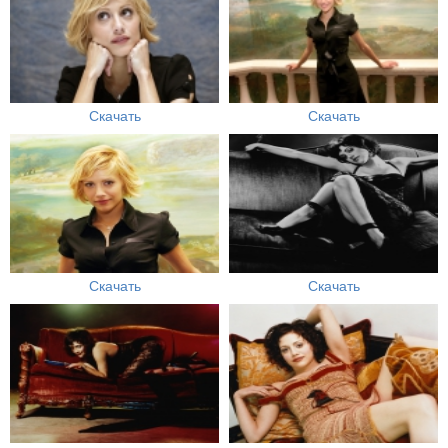
Скачать
Скачать
Скачать
Скачать