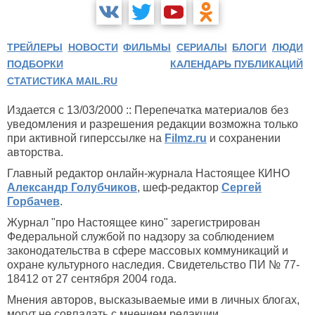
ТРЕЙЛЕРЫ
НОВОСТИ
ФИЛЬМЫ
СЕРИАЛЫ
БЛОГИ
ЛЮДИ
ПОДБОРКИ
КАЛЕНДАРЬ ПУБЛИКАЦИЙ
СТАТИСТИКА MAIL.RU
Издается с 13/03/2000 :: Перепечатка материалов без
уведомления и разрешения редакции возможна только
при активной гиперссылке на
Filmz.ru
и сохранении
авторства.
Главный редактор онлайн-журнала Настоящее КИНО
Александр Голубчиков
, шеф-редактор
Сергей
Горбачев
.
Журнал "про Настоящее кино" зарегистрирован
Федеральной службой по надзору за соблюдением
законодательства в сфере массовых коммуникаций и
охране культурного наследия. Свидетельство ПИ № 77-
18412 от 27 сентября 2004 года.
Мнения авторов, высказываемые ими в личных блогах,
могут не совпадать с мнением редакции.